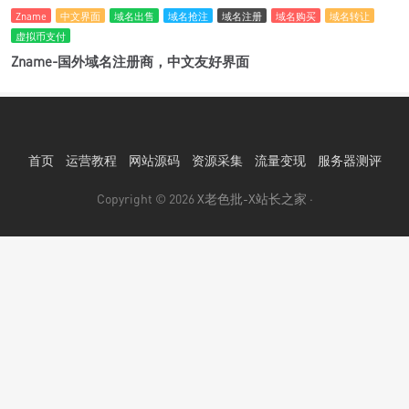
Zname
中文界面
域名出售
域名抢注
域名注册
域名购买
域名转让
虚拟币支付
Zname-国外域名注册商，中文友好界面
首页
运营教程
网站源码
资源采集
流量变现
服务器测评
Copyright © 2026
X老色批-X站长之家
·