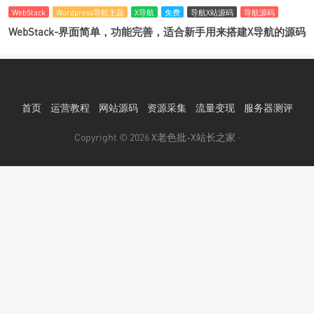
WebStack
Wordpress导航主题
X导航
免费
导航X站源码
导航源码
WebStack-界面简单，功能完善，适合新手用来搭建X导航的源码
首页
运营教程
网站源码
资源采集
流量变现
服务器测评
Copyright © 2026
X老色批-X站长之家
·