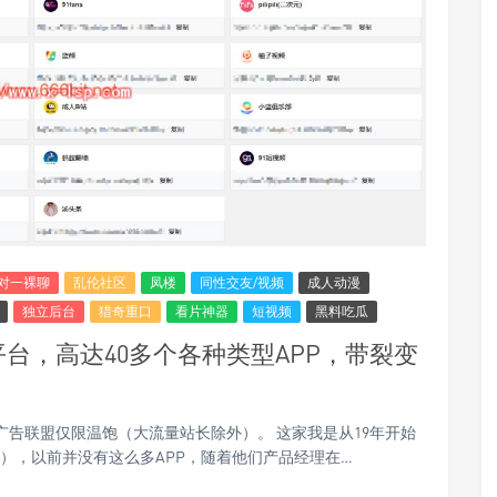
对一裸聊
乱伦社区
凤楼
同性交友/视频
成人动漫
独立后台
猎奇重口
看片神器
短视频
黑料吃瓜
台，高达40多个各种类型APP，带裂变
广告联盟仅限温饱（大流量站长除外）。 这家我是从19年开始
），以前并没有这么多APP，随着他们产品经理在…