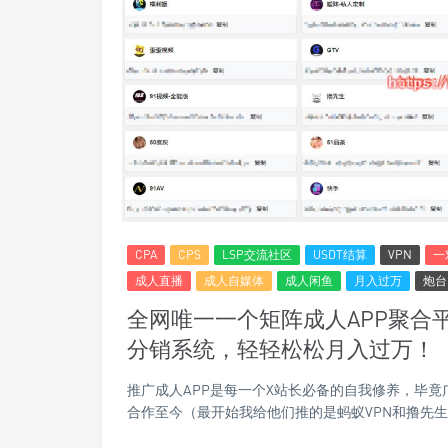
CPA
CPS
LSP交流社区
USDT结算
VPN
一
成人直播
成人自媒体
成人闲鱼
月入过万
炮台
全网唯一一个矩阵成人APP聚合平
分销系统，轻轻松松月入过万！
推广成人APP是每一个X站长必备的自我修养，毕竟
合作至今（最开始我给他们推的是蚂蚁VPN和撸先生