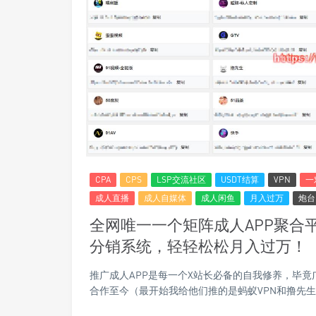
CPA
CPS
LSP交流社区
USDT结算
VPN
一
成人直播
成人自媒体
成人闲鱼
月入过万
炮台
全网唯一一个矩阵成人APP聚合平
分销系统，轻轻松松月入过万！
推广成人APP是每一个X站长必备的自我修养，毕竟
合作至今（最开始我给他们推的是蚂蚁VPN和撸先生