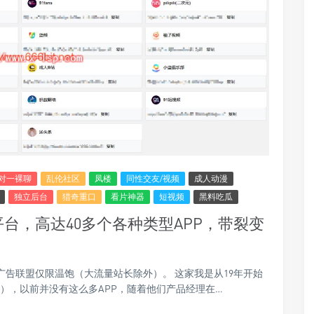
对一裸聊
乱伦社区
凤楼
同性交友/视频
成人动漫
独立后台
猎奇重口
看片神器
短视频
黑料吃瓜
台，高达40多个各种类型APP，带裂变
广告联盟仅限温饱（大流量站长除外）。 这家我是从19年开始
），以前并没有这么多APP，随着他们产品经理在…