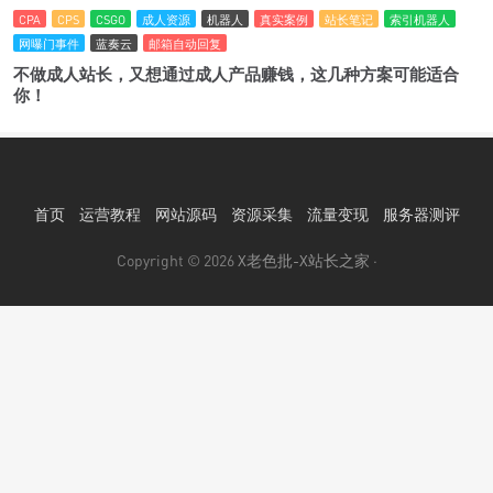
CPA
CPS
CSGO
成人资源
机器人
真实案例
站长笔记
索引机器人
网曝门事件
蓝奏云
邮箱自动回复
不做成人站长，又想通过成人产品赚钱，这几种方案可能适合
你！
首页
运营教程
网站源码
资源采集
流量变现
服务器测评
Copyright © 2026
X老色批-X站长之家
·