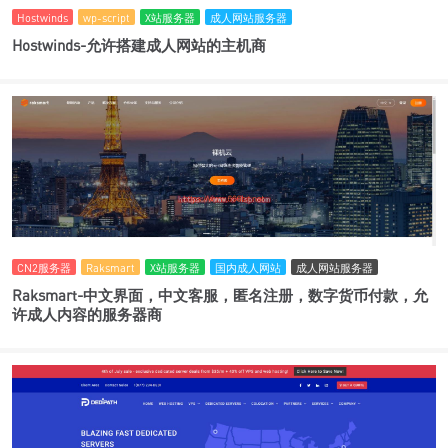
Hostwinds
wp-script
X站服务器
成人网站服务器
Hostwinds-允许搭建成人网站的主机商
CN2服务器
Raksmart
X站服务器
国内成人网站
成人网站服务器
Raksmart-中文界面，中文客服，匿名注册，数字货币付款，允
许成人内容的服务器商